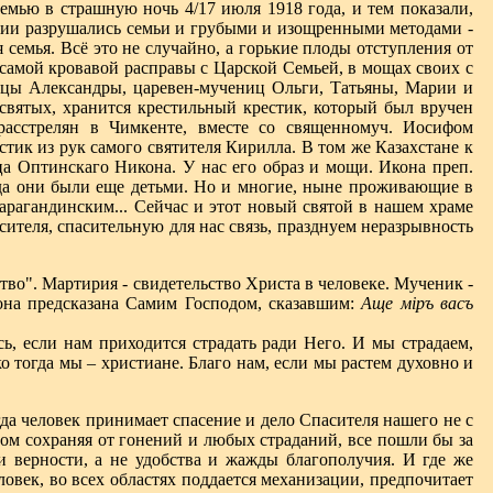
емью в страшную ночь 4/17 июля 1918 года, и тем показали,
ссии разрушались семьи и грубыми и изощренными методами -
 семья. Всё это не случайно, а горькие плоды отступления от
й самой кровавой расправы с Царской Семьей, в мощах своих с
ицы Александры, царевен-мучениц Ольги, Татьяны, Марии и
 святых, хранится крестильный крестик, который был вручен
асстрелян в Чимкенте, вместе со священномуч. Иосифом
естик из рук самого святителя Кирилла. В том же Казахстане к
а Оптинскаго Никона. У нас его образ и мощи. Икона преп.
гда они были еще детьми. Но и многие, ныне проживающие в
Карагандинским... Сейчас и этот новый святой в нашем храме
теля, спасительную для нас связь, празднуем неразрывность
тво". Мартирия - свидетельство Христа в человеке. Мученик -
 она предсказана Самим Господом, сказавшим:
Аще мiръ васъ
ь, если нам приходится страдать ради Него. И мы страдаем,
 тогда мы – христиане. Благо нам, если мы растем духовно и
да человек принимает спасение и дело Спасителя нашего не с
том сохраняя от гонений и любых страданий, все пошли бы за
 верности, а не удобства и жажды благополучия. И где же
ловек, во всех областях поддается механизации, предпочитает