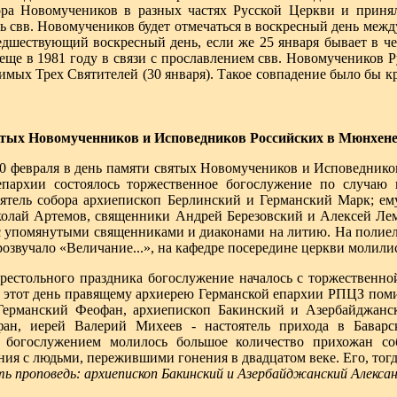
ра Новомучеников в разных частях Русской Церкви и принял
 свв. Новомучеников будет отмечаться в воскресный день между 
дшествующий воскресный день, если же 25 января бывает в чет
е в 1981 году в связи с прославлением свв. Новомучеников Р
мых Трех Святителей (30 января). Такое совпадение было бы кр
ятых Новомученников и Исповедников Российских в Мюнхене
10 февраля в день памяти святых Новомучеников и Исповедник
епархии состоялось торжественное богослужение по случаю 
оятель собора архиепископ Берлинский и Германский Марк; е
олай Артемов, священники Андрей Березовский и Алексей Ле
 упомянутыми священниками и диаконами на литию. На полиеле
озвучало «Величание...», на кафедре посередине церкви молилис
рестольного праздника богослужение началось с торжественно
В этот день правящему архиерею Германской епархии РПЦЗ поми
Германский Феофан, архиепископ Бакинский и Азербайджанс
ан, иерей Валерий Михеев - настоятель прихода в Баварс
 богослужением молилось большое количество прихожан со
я с людьми, пережившими гонения в двадцатом веке. Его, тогд
ть проповедь: архиепископ Бакинский и Азербайджанский Алексан