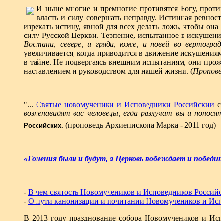
И ныне многие и премногие противятся Богу, проти
власть и силу совершать неправду. Истинная ревнос
изрекать истину, явной для всех делать ложь, чтобы о
силу Русской Церкви. Терпение, испытанное в искушения
Востани, севере, и гряди, юже, и повей во вертогр
увеличивается, когда приводится в движение искушения
в тайне. Не подвергаясь внешним испытаниям, они прож
наставлением и руководством для нашей жизни. (
П
ропове
"...
Cвятые новомученики и Исповедники Российскии
с
возненавидят вас человецы, егда разлучат вы и поносят
(проповедь Архиепископа Марка - 2011 год)
Российских.
«Гонения были и будут, а Церковь побеждает и побед
-
В чем святость Новомучеников и Исповедников Российс
-
О пути канонизации и почитании Новомучеников и Ис
В 2013 году празднование собора Новомучеников и Ис