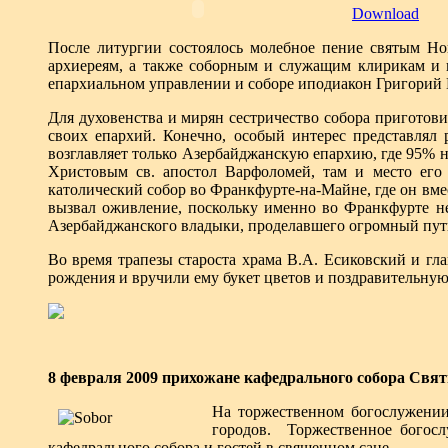
Download
После литургии состоялось молебное пение святым Но
архиереям, а также соборным и служащим клирикам и 
епархиальном управлении и соборе иподиакон Григорий 
Для духовенства и мирян сестричество собора приготов
своих епархий. Конечно, особый интерес представлял 
возглавляет только Азербайджанскую епархию, где 95% 
Христовым св. апостол Варфоломей, там и место ег
католический собор во Франкфурте-на-Майне, где он вме
вызвал оживление, поскольку именно во Франкфурте не
Азербайджанского владыки, проделавшего огромный путь
Во время трапезы староста храма В.А. Есиковский и г
рождения и вручили ему букет цветов и поздравительну
8 февраля 2009 прихожане кафедрального собора Свя
На торжественном богослужении
городов. Торжественное богосл
кафедрального собора и гостей в священном сане.