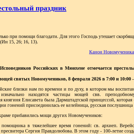
естольный праздник
ько при помощи благодати. Для этого Господь утешает скорбящ
(Ин 15, 26; 16, 13).
Канон Новомученикам
Исповедников Российских в Мюнхене отмечается престоль
 мощей святых Новомучеников, 8 февраля 2026 в 7:00
и
10:00
ские близки нам по времени и по духу, в котором мы воспита
 изначально находятся частицы мощей свв. преподобно
 княгиня Елисавета была Дармштадтской принцессой, которая о
дни гонений присоединилась ее келейница, русская послушница В
храме прибавились мощи других Новомучеников:
 помощника в тяжелейшее время гонений: св. архиеп. Верей
 пресвитера Сергия Правдолюбова. В этом году - 100-летие созд