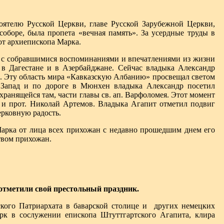
оятелю Русской Церкви, главе Русской Зарубежной Церкви,
боре, была пропета «вечная память». За усердные труды в
от архиепископа Марка.
сь с собравшимися воспоминаниями и впечатлениями из жизни
и в Дагестане и в Азербайджане. Сейчас владыка Александр
е. Эту область мира «Кавказскую Албанию» просвещал светом
 Запад и по дороге в Мюнхен владыка Александр посетил
ранящейся там, части главы св. ап. Варфоломея. Этот момент
 и прот. Николай Артемов. Владыка Агапит отметил подвиг
рковную радость.
Марка от лица всех прихожан с недавно прошедшим днем его
твом прихожан.
отметили свой престольный праздник.
кого Патриархата в баварской столице и других немецких
рк в сослужении епископа Штуттгартского Агапита, клира