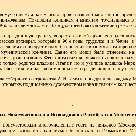
вомученикам, а затем было провозглашено многолетие предст
прихожанам. Почившим клирикам и мирянам, трудившимся в со
Кобро после многолетия был удостоен благословенной грамоты 
ило праздничную трапезу, вовремя которой архиереи поделили
рассказ архиерея, который в 90-е годы трудился и в Чечне, 
населения исповедует ислам. Отношения с властями там хороши
о мученической кончины. Давно его мощи были отнесены на
сте с архиепископом Феофаном имел возможность поклониться, х
 только родился владыка Агапит, но и учились владыка Марк
, обогативший нас словом и опытом, и разделивший нашу всеце
лава соборного сестричества А.И. Иммлер поздравили владыку 
ю открытку, подписанную духовенством и значительным количес
-.-
тых Новомученников и Исповедников Российских в Мюнхене 
 присутствовали многочисленные гости из приходов Московс
ужение возглавил архиепископ Берлинский и Германский Ма