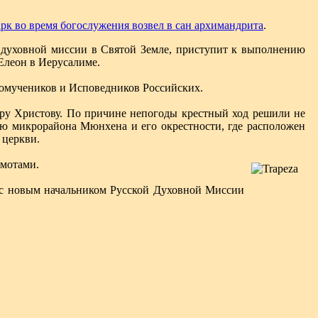
к во время богослужения возвел в сан архимандрита
.
 духовной миссии в Святой Земле, приступит к выполнению
 Елеон в Иерусалиме.
вомучеников и Исповедников Российских.
ру Христову. По причине непогоды крестный ход решили не
ию микрорайона Мюнхена и его окрестности, где расположен
 церкви.
амотами.
е с новым начальником Русской Духовной Миссии