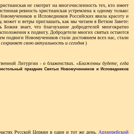
ристианская не смотрит на многочисленность тех, кто имеет
истинная ревность христианская устремлена к одному только:
ь Новомучеников и Исповедников Российских явила красоту и
, может и ветры приглашать, как мы читаем в Ветхом Завете:
ь Божия знает, что благоухание добродетелей многократно
асположения к подвигу. Добродетели многих святых остаются
ем подвиги Новомучеников стали достоянием всех нас, стали
а сохраняет свою актуальность и сегодня
)
твенной Литургии - о блаженствах.
«Блаженны будете, егда
рестольный праздник Святых Новомученников и Исповедников
астях Русской Церкви в один и тот же день.
Архиерейский