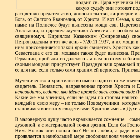
подвиг св. Царя-мученика Н
какую судьбу они готовят п
расцветало предательство, доносительство, лицемерие и 
Бога, от Святого Евангелия, от Христа. И вот Семья, в 
нами: на Полиелее будут вынесены мощи свв. Царстве
Анастасии, и царевича-мученика Алексия - в особом ко
священномуч. Кириллом Казанским (Смирновым) свое
Петроградским в тот же день - 7/20.11.1937, и их мощи в
ним присоединяется такой яркий свидетель Христов ка
Севастиана с его св. мощами также будет вынесена. П
Германии, прибыли из далекого - а нам поэтому и близк
своими мощами присутствует. Празднуя наш храмовый пр
ее для нас, если только сами храним ей верность. Пригла
Мученичество и христианство имеют одно и то же значени
свидетель. Ненависть, направленная против Христа и Е
ненавидитъ, ведите, яко Мене прежде васъ возненавиде
(И
Какие же мы ученики, если не идем по стопам нашего У
каждый в свою меру – не только Новомученики, которым 
становимся воистину свидетелями Христовыми - в Духе 
В маловерную душу часто вкрадывается сомнение – сомне
духовной, а с материальной точки зрения. Если бы Госп
Ним. Но как они пошли бы? Не по любви, а ради выго
проявляется в наибольшей мере свободная воля человечес