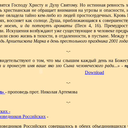
вятся Господу Христу и Духу Святому. Но истинная ревность х
ть христианская не обращает внимания на угрозы и опасности, 
на не овладела тайно кем-либо из людей простосердечных. Кров
х, воссияет как солнце. Душа, приближающаяся к совершенству
аде моемъ, и да потекутъ ароматы
(Песн 4, 16). Премудрост
ми. Искушения возбуждают уже существующие в человеке предр
или свою жизнь в тихости, в отдаленности, в пустыне. Между т
дь Архиепископа Марка в день престольного праздника 2001 год
-.-
видетельствуют о том, что мы слышим каждый день на Божес
 и пронесут имя ваше яко зло Сына человеческого ради...»
-
п
Download
-.-
ит»
-
проповедь прот. Николая Артемова
-.-
ких -
поведников Российских
-
поведников Российских совершалось в обеих объединившихся ч