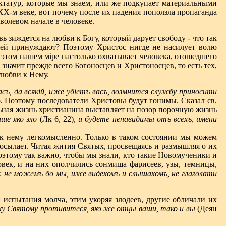
иктатур, которые мы знаем, или же подкупает материальными
ХХ-м веке, вот почему после их падения поползла пропаганда
волевом начале в человеке.
 зиждется на любви к Богу, который дарует свободу - что так
 ней принуждают? Поэтому Христос нигде не насилует волю
в этом нашем мiре настолько охватывает человека, отошедшего
 значит прежде всего Богоносцев и Христоносцев, то есть тех,
 любви к Нему.
асъ, да всякiй, иже убiетъ васъ, возмнится службу приносити
го. Поэтому последователи Христовы будут гонимы. Сказал св.
льная жизнь христианина выставляет на позор порочную жизнь
ше яко зло
(Лк 6, 22),
и будете ненавидимы отъ всехъ, имени
 к нему легкомысленно. Только в таком состоянии мы можем
посылает. Читая жития Святых, просвещаясь и размышляя о их
оэтому так важно, чтобы мы знали, кто такие Новомученики и
овек, и на них ополчились сонмища фарисеев, узы, темницы,
и:
не можемъ бо мы, иже видехомъ и слышахомъ, не глаголати
 испытания молча, этим укоряя злодеев, другие обличали их
уху Святому противитеся, яко же отцы ваши, тако и вы
(Деян