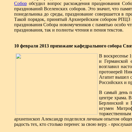
Собор
обсудил вопрос расхождения празднования Собо
празднований Вселенских соборов. Это значит, что память
понедельника до среды, празднование совершается в пре
Такой порядок, принятый Архиерейским собором РПЦЗ ещ
празднования Собора новомучеников с памятью особо чти
празднования, так и полноты чтения и пения текстов.
10 февраля 2013 прихожане кафедрального собора Св
В воскресенье 
и Германской 
возглавил наст
протоиерей Ник
Агапит вышел с
Российских и пр
В самый день п
центре храма. 
Берлинский и 
игумен Митроф
торжественным
архиепископ Александр поделился личным опытом общени
радость тех, кто столько перенес за свою веру.
- прослуша