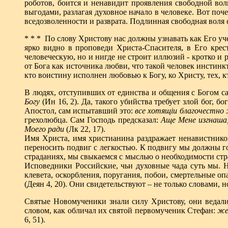
роботов, боится и ненавидит проявления свободной вол
выгодами, разлагая духовное начало в человеке. Вот по
вседозволенности и разврата. Подлинная свободная воля 
* * * По слову Христову нас должны узнавать как Его уч
ярко видно в проповеди Христа-Спасителя, в Его кре
человеческую, но и нигде не строит иллюзий - кротко и 
от Бога как источника любви, что такой человек инстинкт
кто воистину исполнен любовью к Богу, ко Христу, тех, к
В людях, отступивших от единства и общения с Богом са
Богу
(Ин 16, 2). Да, такого убийства требует злой бог, 
Апостол, сам испытавший это:
все хотящiи благочестно 
грехолюбца. Сам Господь предсказал:
Аще Мене изгнаша
Моего ради
(Лк 22, 17).
Имя Христа, имя христианина раздражает ненавистнико
переносить подвиг с легкостью. К подвигу мы должны го
страданиях, мы свыкаемся с мыслью о необходимости стр
Исповедники Российские, чьи духовные чада суть мы. Н
клевета, оскорбления, поругания, побои, смертельные оп
(Деян 4, 20). Они свидетельствуют – не только словами, н
Святые Новомученики знали силу Христову, они ведали 
словом, как обличал их святой первомученик Стефан:
же
6, 51).