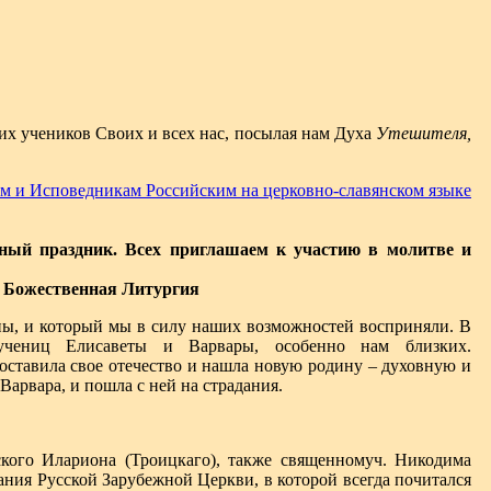
их учеников Своих и всех нас, посылая нам Духа
Утешителя,
 и Исповедникам Российским на церковно-славянском языке
ный праздник. Всех приглашаем к участию в молитве и
 - Божественная Литургия
ны, и который мы в силу наших возможностей восприняли. В
мучениц Елисаветы и Варвары, особенно нам близких.
ставила свое отечество и нашла новую родину – духовную и
арвара, и пошла с ней на страдания.
ского Илариона (Троицкаго), также священномуч. Никодима
ания Русской Зарубежной Церкви, в которой всегда почитался