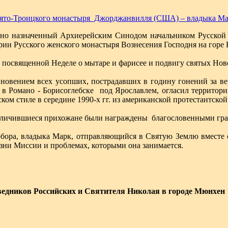
вято-Троицкого монастыря Джорджанвилля (США) – владыка Мар
вно назначенный Архиерейским Синодом начальником Русской
ории Русского женского монастыря Вознесения Господня на горе
 посвященной Неделе о мытаре и фарисее и подвигу святых Но
овением всех усопших, пострадавших в годину гонений за ве
 в Романо - Борисоглебске под Ярославлем, огласил территор
ом стиле в середине 1990-х гг. из американской протестантской
отличившиеся прихожане были награждены благословенными гр
собора, владыка Марк, отправляющийся в Святую Землю вмест
зни Миссии и проблемах, которыми она занимается.
едников Российских и Святителя Николая в городе Мюнхен