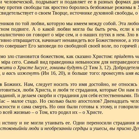
и человеческой, подрывает и подавляет ее в разных формах д
чему против свободы так яростно боролись безбожные режимы в 
свидетельствует о своем Творце, источнике духовной свободы, о 
еников по той любви, которую мы имеем между собой. Эта любовь
стном подвиге. А о какой любви могла бы быть речь, если к
реалистично он говорит о мiре сем, и о наших путях в нем. Зло 
ивно отвращается, начинает ненавидеть все Божественное, а это
то совершает Его заповеди по свободной своей воле, по горячей
мо зло становится божеством, как сказано Христом:
п
рiидетъ ч
бог мiра сего. Самый вид праведника невыносим для неправедно
жити о Христе Iисусе, гонимы будутъ
(2 Тим 3, 12). Добродете
, и васъ изженутъ
(Ин 16, 20), и больше того:
пронесутъ имя ва
в Божиих. Нам, следует носить это имя достойно, не относясь
товиться, любя Христа, и любя те страдания, которые Он нам 
аданий, и делаем скорби и страдания для себя естественными. П
ас – малое стадо. Но сколько было апостолов? Двенадцать чел
асности и сама смерть. Но они были готовы к этому, и говорил
о всей жизнью – о Том, кто родил их – о Христе.
истину и не могли утаивать ее. Одни переносили страдания и
стоковыйнiи люди и необрезаннiи сердцы и ушесы, вы присно Д