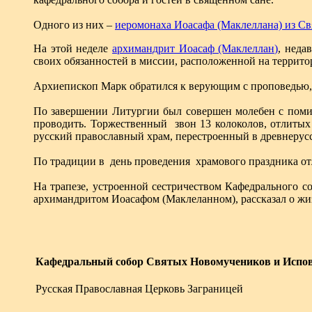
Одного из них –
иеромонаха Иоасафа (Маклеллана) из С
На этой неделе
архимандрит Иоасаф (Маклеллан)
, неда
своих обязанностей в миссии, расположенной на террит
Архиепископ Марк обратился к верующим с проповедью,
По завершении Литургии был совершен молебен с помин
проводить. Торжественный звон 13 колоколов, отлитых
русский православный храм, перестроенный в древнерусск
По традиции в день проведения храмового праздника 
На трапезе, устроенной сестричеством Кафедрального 
архимандритом Иоасафом (Маклеланном), рассказал о жи
Кафедральный собор Святых Новомучеников и Испов
Русская Православная Церковь Заграницей