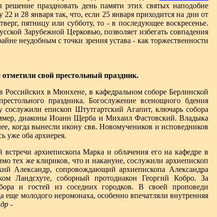
 решение праздновать день памяти этих святых наподобие
22 и 28 января так, что, если 25 января приходится на дни от
верг, пятницу или субботу, то - в последующее воскресенье.
усской Зарубежной Церковью, позволяет избегать совпадения
айне неудобным с точки зрения устава - как торжественности
 отметили свой престольный праздник.
ов Российских в Мюнхене, в кафедральном соборе Берлинской
престольного праздника. Богослужение всенощного бдения
му сослужили епископ Штутгартский Агапит, ключарь собора
ммер, диаконы Иоанн Щерба и Михаил Фастовский. Владыка
е, когда вынесли икону свв. Новомучеников и исповедников
ь уже оба архиерея.
й встречи архиепископа Марка и облачения его на кафедре в
мо тех же клириков, что и накануне, сослужили архиепископ
кий Александр, сопровождающий архиепископа Александра
ком Ландсхуте, соборный протодиакон Георгий Кобро. За
бора и гостей из соседних городков. В своей проповеди
а еще молодого иеромонаха, особенно впечатляли внутренняя
др -