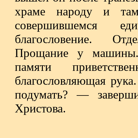
храме народу и там
совершившемся ед
благословение. Отд
Прощание у машины.
памяти приветств
благословляющая рука.
подумать? — заверши
Христова.