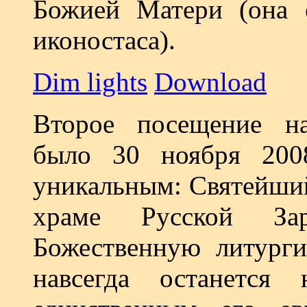
Божией Матери (она с
иконостаса).
Dim lights
Download
Второе посещение на
было 30 ноября 200
уникальным: Святейший
храме Русской За
Божественную литурги
навсегда останетс