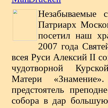
Незабываемые 
Патриарх Москов
посетил наш хр
2007 года Свят
всея Руси Алексий II с
чудотворной Курск
Матери «Знамение»
предстоятель преподн
собора в дар большу