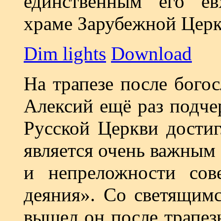
единственным его ев
храме Зарубежной Церк
Dim lights
Download
На трапезе после бого
Алексий ещё раз подче
Русской Церкви достиг
является очень важным
и непреложности сов
деяния». Со светящим
вышел он после трапез