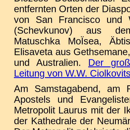
entfernten Orten der Diaspo
von San Francisco und W
(Schevkunov) aus dem 
Matuschka MoÏsea, Äbtiss
Elisaveta aus Gethsemane,
und Australien.
Der groß
Leitung von W.W. Ciolkovit
Am Samstagabend, am Fe
Apostels und Evangelist
Metropolit Laurus mit der 
der Kathedrale der Neumär