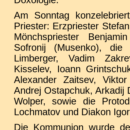
Am Sonntag konzelebrier
Priester: Erzpriester Stefa
Mönchspriester Benjamin
Sofronij (Musenko), die 
Limberger, Vadim Zakrev
Kisselev, Ioann Grintschu
Alexander Zaitsev, Vikto
Andrej Ostapchuk, Arkadij 
Wolper, sowie die Protod
Lochmatov und Diakon Igor 
Die Kommunion wurde den