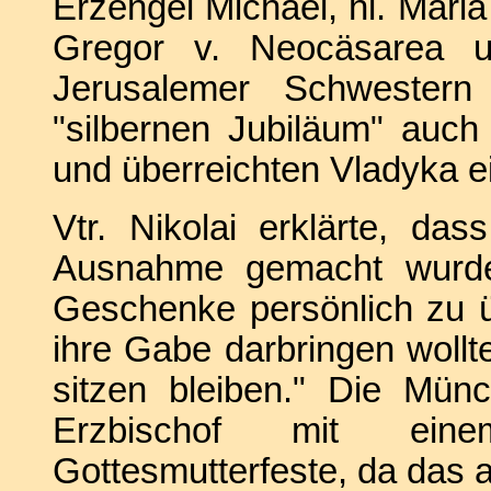
Erzengel Michael, hl.
Maria
Gregor v. Neocäsarea u
Jerusalemer Schwester
"silbernen Jubiläum" auc
und überreichten Vladyka e
Vtr. Nikolai erklärte, da
Ausnahme gemacht wurde
Geschenke persönlich zu 
ihre Gabe darbringen wollt
sitzen bleiben." Die Mü
Erzbischof mit ein
Gottesmutterfeste, da das a