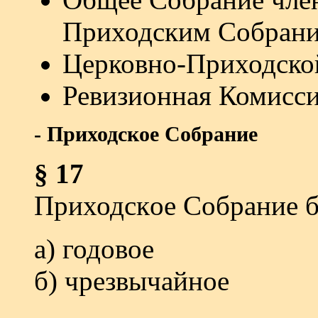
Приходским Собран
Церковно-Приходско
Ревизионная Комисс
- Приходское Собрание
§ 17
Приходскoе Собраниe б
а) годовое
б) чрезвычайное