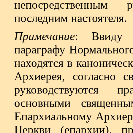
непосредственным р
последним настоятеля.
Примечание
: Ввиду 
параграфу Нормального
находятся в каноничес
Архиерея, согласно с
руковод­ствуются п
основными священны
Епархиальному Архиере
Церкви (епархии), п