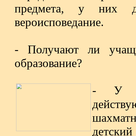
предмета, у них д
вероисповедание.
- Получают ли учащ
образование?
- У н
действ
шахмат
детский