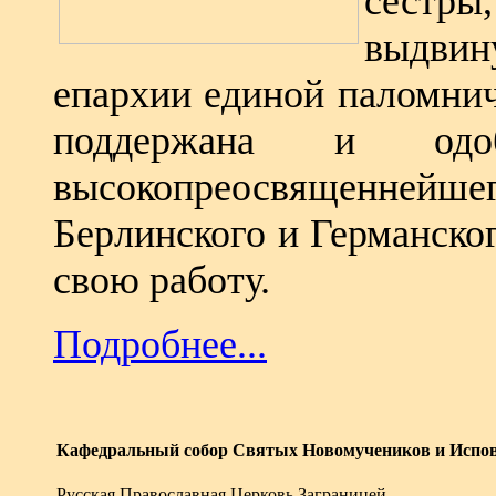
сестр
выдвину
епархии единой паломни
поддержана и одоб
высокопреосвященне
Берлинского и Германско
свою работу.
Подробнее...
Кафедральный собор Святых Новомучеников и Испов
Русская Православная Церковь Заграницей